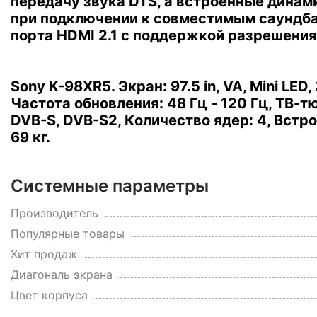
передачу звука DTS, а встроенные динам
при подключении к совместимым саундба
порта HDMI 2.1 с поддержкой разрешения 
Sony K-98XR5. Экран: 97.5 in, VA, Mini LED,
Частота обновления: 48 Гц - 120 Гц, ТВ-
DVB-S, DVB-S2, Количество ядер: 4, Встро
69 кг.
Системные параметры
Производитель
Популярные товары
Хит продаж
Диагональ экрана
Цвет корпуса