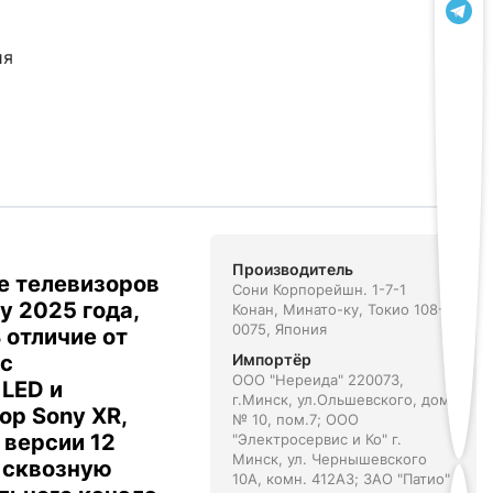
ия
Производитель
е телевизоров
Сони Корпорейшн. 1-7-1
y 2025 года,
Конан, Минато-ку, Токио 108-
0075, Япония
 отличие от
 с
Импортёр
ООО "Нереида" 220073,
 LED и
г.Минск, ул.Ольшевского, дом
ор Sony XR,
№ 10, пом.7; ООО
 версии 12
"Электросервис и Ко" г.
Минск, ул. Чернышевского
, сквозную
10А, комн. 412А3; ЗАО "Патио"