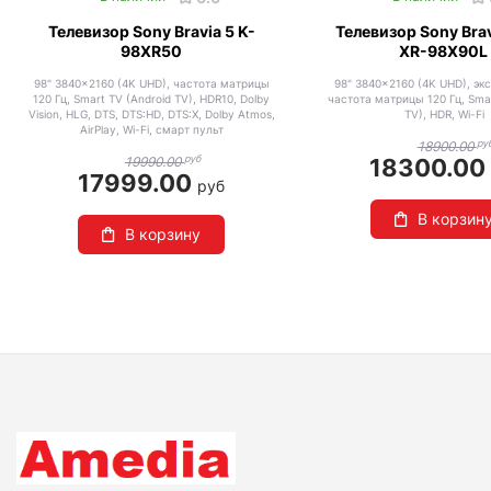
Телевизор Sony Bravia 5 K-
Телевизор Sony Bra
98XR50
XR-98X90L
98" 3840x2160 (4K UHD), частота матрицы
98" 3840x2160 (4K UHD), эк
120 Гц, Smart TV (Android TV), HDR10, Dolby
частота матрицы 120 Гц, Smar
Vision, HLG, DTS, DTS:HD, DTS:X, Dolby Atmos,
TV), HDR, Wi-Fi
AirPlay, Wi-Fi, смарт пульт
ру
18900.00
руб
19990.00
18300.0
17999.00
руб
В корзин
В корзину