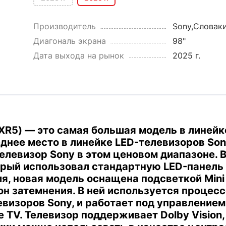
Производитель
Sony,Словак
Диагональ экрана
98"
Дата выхода на рынок
2025 г.
XR5) — это самая большая модель в линейк
еднее место в линейке LED-телевизоров Son
левизор Sony в этом ценовом диапазоне.
В
орый использовал стандартную LED-панель
, новая модель оснащена подсветкой Mini
он затемнения.
В ней используется процесс
визоров Sony, и работает под управлением
 TV.
Телевизор поддерживает Dolby Vision