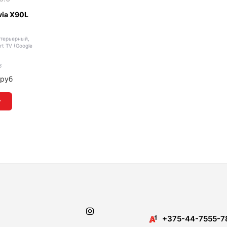
via X90L
стерьерный,
t TV (Google
б
0
руб
у
​​+375-44-7555-7