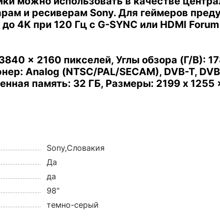
ики можно использовать в качестве центра
рам и ресиверам Sony.
Для геймеров пред
до 4K при 120 Гц с G-SYNC или HDMI Forum
 3840 x 2160 пикселей, Углы обзора (Г/В): 178 
тюнер: Analog (NTSC/PAL/SECAM), DVB-T, DVB
енная память: 32 ГБ, Размеры: 2199 x 1255 x
Sony,Словакия
Да
да
98"
темно-серый