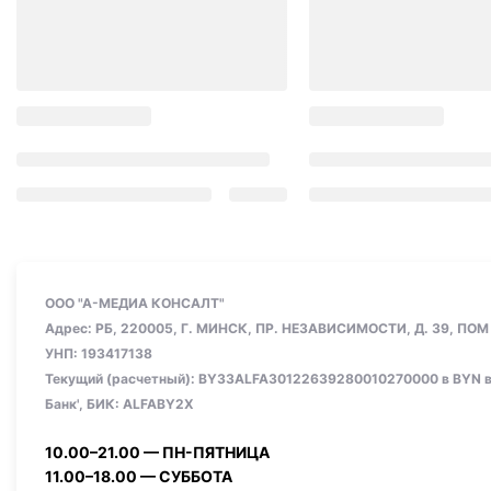
ООО "А-МЕДИА КОНСАЛТ"
Адрес: РБ, 220005, Г. МИНСК, ПР. НЕЗАВИСИМОСТИ, Д. 39, ПОМ
УНП: ‎193417138
Текущий (расчетный): BY33ALFA30122639280010270000 в BYN в
Банк', БИК: ALFABY2X
10.00–21.00 — ПН-ПЯТНИЦА
11.00–18.00 — СУББОТА