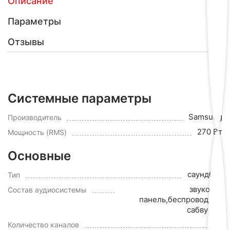
Описание
Параметры
Отзывы
Системные параметры
Samsung
Производитель
270 Вт
Мощность (RMS)
Основные
саундбар
Тип
звуковая
Состав аудиосистемы
панель,беспроводной
сабвуфер
3.1
Количество каналов