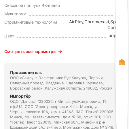
Нет
Сквозной пропуск 4K-видео
Нет
Мультирум
AirPlay,Chromecast,Spotify
Стриминговые технологии
Connect
черный
Цвет
Смотреть все параметры
Производитель
ООО «Самсунг Электроникс Рус Калуга», Первый
Северный проезд, Владение 1, деревня Коряково,
Боровский район, Калужская область, 249002, Россия
Импортёр
ОДО "Дансис" "220026, г.Минск, ул.Жилуновича, 11,
оф.314; ООО "Электросервис и Ко" г. Минск, ул.
Чернышевского 10А, комн. 412А3; ЗАО "Патио" 220005, г.
Минск, пр. Независимости, дом № 58, офис 301; ООО
"Тотлер Плюс" 220019, Минская обл., Минский р-н,
Щомыслицкий с/с, 3-й пер. Монтажников, дом № 3-16,