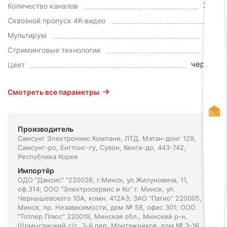
3.1.2
Количество каналов
Да
Сквозной пропуск 4K-видео
Нет
Мультирум
Нет
Стриминговые технологии
черный
Цвет
Смотреть все параметры
Производитель
Самсунг Электроникс Компани, ЛТД. Мэтан-донг 129,
Самсунг-ро, Енгтонг-гу, Сувон, Кенги-до, 443-742,
Республика Корея
Импортёр
ОДО "Дансис" "220026, г.Минск, ул.Жилуновича, 11,
оф.314; ООО "Электросервис и Ко" г. Минск, ул.
Чернышевского 10А, комн. 412А3; ЗАО "Патио" 220005, г.
Минск, пр. Независимости, дом № 58, офис 301; ООО
"Тотлер Плюс" 220019, Минская обл., Минский р-н,
Щомыслицкий с/с, 3-й пер. Монтажников, дом № 3-16,