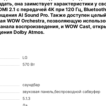
дать, она заимствует характеристики у св
2.1 с передачей 4K при 120 Гц, Bluetooth и
щения AI Sound Pro.
Также доступен целый
ючая WOW Orchestra, позволяющую использ
 канала воспроизведения, и WOW Cast, от
ения Dolby Atmos.
LG
570 Вт
саундбар
звуковая панель,беспроводной сабвуфер
5.1.3
Да