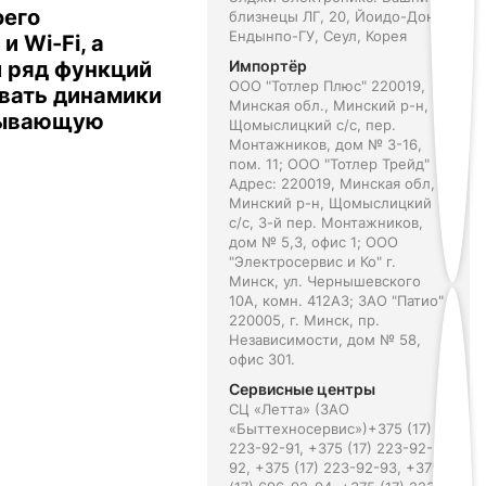
оего
близнецы ЛГ, 20, Йоидо-Дон,
Ендынпо-ГУ, Сеул, Корея
 Wi-Fi, а
 ряд функций
Импортёр
ООО "Тотлер Плюс" 220019,
овать динамики
Минская обл., Минский р-н,
крывающую
Щомыслицкий с/с, пер.
Монтажников, дом № 3-16,
пом. 11; ООО "Тотлер Трейд"
Адрес: 220019, Минская обл,
Минский р-н, Щомыслицкий
с/с, 3-й пер. Монтажников,
дом № 5,3, офис 1; ООО
"Электросервис и Ко" г.
Минск, ул. Чернышевского
10А, комн. 412А3; ЗАО "Патио"
220005, г. Минск, пр.
Независимости, дом № 58,
офис 301.
Сервисные центры
СЦ «Летта» (ЗАО
«Быттехносервис»)+375 (17)
223-92-91, +375 (17) 223-92-
92, +375 (17) 223-92-93, +375