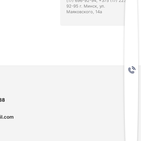
(17) 696-92-94, +375 (17) 223-
92-95 г. Минск, ул.
Маяковского, 14а
88
l.com