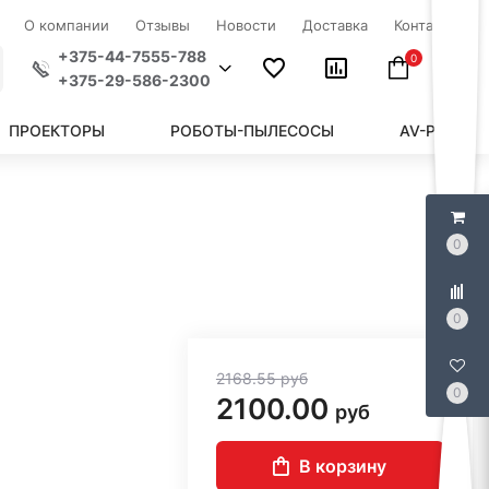
О компании
Отзывы
Новости
Доставка
Контакты
+375-44-7555-788
0
+375-29-586-2300
ПРОЕКТОРЫ
РОБОТЫ-ПЫЛЕСОСЫ
AV-РЕСИВЕ
0
0
2168.55
руб
0
2100.00
руб
В корзину