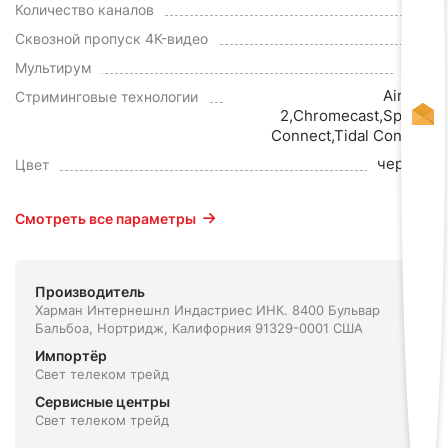
7.1
Количество каналов
Да
Сквозной пропуск 4K-видео
Нет
Мультирум
AirPlay
Стриминговые технологии
2,Chromecast,Spotify
Connect,Tidal Connect
черный
Цвет
Смотреть все параметры
Производитель
Харман Интернешнл Индастриес ИНК. 8400 Бульвар
Бальбоа, Нортридж, Калифорния 91329-0001 США
Импортёр
Свет телеком трейд
Сервисные центры
Свет телеком трейд