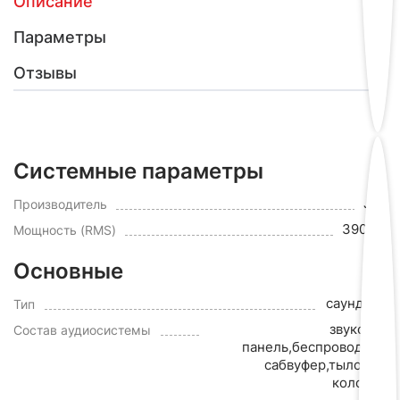
Описание
Параметры
Отзывы
Системные параметры
JBL
Производитель
390 Вт
Мощность (RMS)
Основные
саундбар
Тип
звуковая
Состав аудиосистемы
панель,беспроводной
сабвуфер,тыловые
колонки