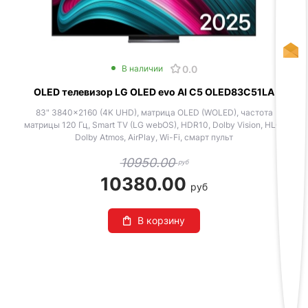
0.0
В наличии
OLED телевизор LG OLED evo AI C5 OLED83C51LA
83" 3840x2160 (4K UHD), матрица OLED (WOLED), частота
матрицы 120 Гц, Smart TV (LG webOS), HDR10, Dolby Vision, HLG,
Dolby Atmos, AirPlay, Wi-Fi, смарт пульт
10950.00
руб
10380.00
руб
В корзину