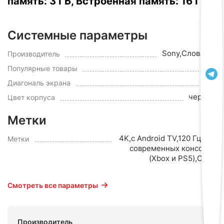
память: 3 ГБ, Встроенная память: 16 ГБ.
Системные параметры
Sony,Словакия
Производитель
Да
Популярные товары
83"
Диагональ экрана
черный
Цвет корпуса
Метки
4K,с Android TV,120 Гц,для
Метки
современных консолей
(Xbox и PS5),OLED
Смотреть все параметры
Производитель