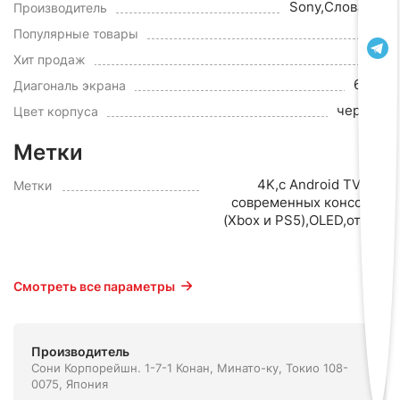
Sony,Словакия
Производитель
Да
Популярные товары
да
Хит продаж
64.5"
Диагональ экрана
черный
Цвет корпуса
Метки
4K,с Android TV,для
Метки
современных консолей
(Xbox и PS5),OLED,от 120
Гц
Смотреть все параметры
Производитель
Сони Корпорейшн. 1-7-1 Конан, Минато-ку, Токио 108-
0075, Япония