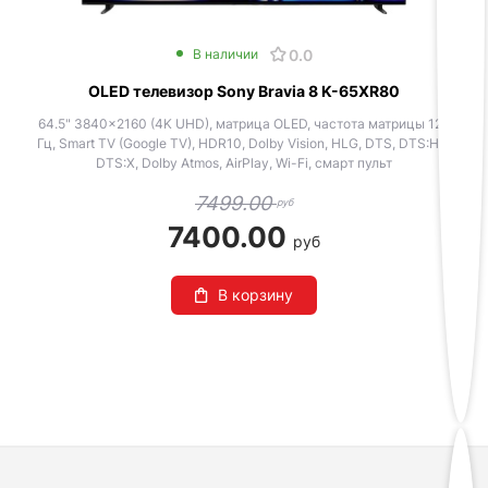
0.0
В наличии
OLED телевизор Sony Bravia 8 K-65XR80
64.5" 3840x2160 (4K UHD), матрица OLED, частота матрицы 120
Гц, Smart TV (Google TV), HDR10, Dolby Vision, HLG, DTS, DTS:HD,
DTS:X, Dolby Atmos, AirPlay, Wi-Fi, смарт пульт
7499.00
руб
7400.00
руб
В корзину