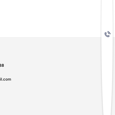
88
l.com