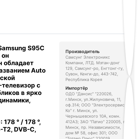
 Samsung S95C
Производитель
 он
Самсунг Электроникс
н обладает
Компани, ЛТД. Мэтан-донг
129, Самсунг-ро, Енгтонг-гу,
названием Auto
Сувон, Кенги-до, 443-742,
еской
Республика Корея
-телевизор с
Импортёр
ликов в ярко
ОДО "Дансис" "220026,
динамики,
г.Минск, ул.Жилуновича, 11,
оф.314; ООО "Электросервис и
Ко" г. Минск, ул.
Чернышевского 10А, комн.
178 ° / 178 °,
412А3; ЗАО "Патио" 220005, г.
Минск, пр. Независимости,
-T2, DVB-C,
дом № 58, офис 301; ООО
"Тотлер Плюс" 220019,