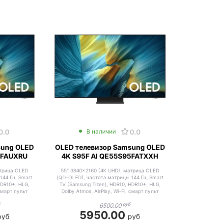
0.0
0.0
В наличии
sung OLED
OLED телевизор Samsung OLED
5FAUXRU
4K S95F AI QE55S95FATXXH
атрица OLED
55" 3840x2160 (4K UHD), матрица OLED
144 Гц, Smart
(QD-OLED), частота матрицы 144 Гц, Smart
HDR10+, HLG,
TV (Samsung Tizen), HDR10, HDR10+, HLG,
 смарт пульт
Dolby Atmos, AirPlay, Wi-Fi, смарт пульт
б
руб
6500.00
5950.00
руб
руб