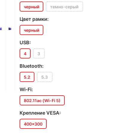
черный
темно-серый
Цвет рамки:
черный
USB:
4
3
Bluetooth:
5.2
5.3
Wi-Fi:
802.11ac (Wi-Fi 5)
Крепление VESA:
400x300