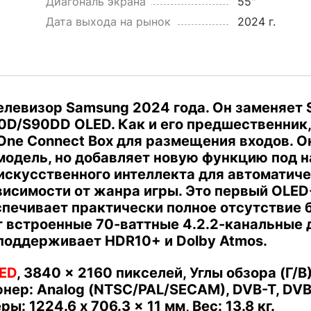
Диагональ экрана
55"
Дата выхода на рынок
2024 г.
левизор Samsung 2024 года. Он заменяет
90D/S90DD OLED.
Как и его предшественник,
 One Connect Box для размещения входов.
О
модель, но добавляет новую функцию под 
 искусственного интеллекта для автоматич
исимости от жанра игры.
Это первый OLED
печивает практически полное отсутствие б
т встроенные 70-ваттные 4.2.2-канальные 
 поддерживает HDR10+ и Dolby Atmos.
ED
, 3840 x 2160 пикселей, Углы обзора (Г/В): 
тюнер: Analog (NTSC/PAL/SECAM), DVB-T, DVB
: 1224.6 x 706.3 x 11 мм, Вес: 13.8 кг.