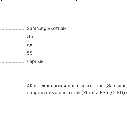
Samsung,Вьетнам
Да
да
55"
черный
4K,с технологией квантовых точек,Samsung
современных консолей (Xbox и PS5),OLED,о