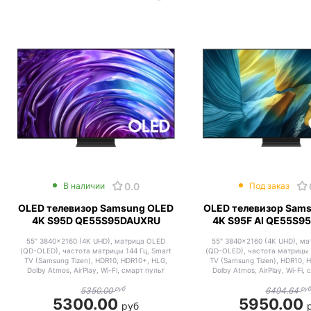
0.0
В наличии
Под заказ
OLED телевизор Samsung OLED
OLED телевизор Sam
4K S95D QE55S95DAUXRU
4K S95F AI QE55S9
55" 3840x2160 (4K UHD), матрица OLED
55" 3840x2160 (4K UHD), м
(QD-OLED), частота матрицы 144 Гц, Smart
(QD-OLED), частота матрицы 
TV (Samsung Tizen), HDR10, HDR10+, HLG,
TV (Samsung Tizen), HDR10, 
Dolby Atmos, AirPlay, Wi-Fi, смарт пульт
Dolby Atmos, AirPlay, Wi-Fi,
руб
ру
5350.00
6494.64
5300.00
5950.00
руб