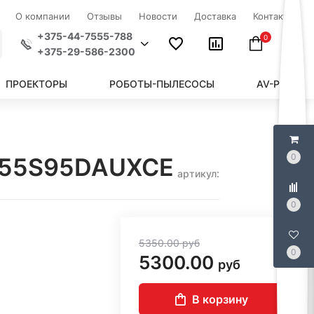
О компании
Отзывы
Новости
Доставка
Контакты
+375-44-7555-788
0
+375-29-586-2300
ПРОЕКТОРЫ
РОБОТЫ-ПЫЛЕСОСЫ
AV-РЕСИВЕ
0
QE55S95DAUXCE
артикул:
0
5350.00
руб
0
5300.00
руб
В корзину