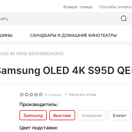
Возврат товара
Способы оплаты
АШИНЫ
САУНДБАРЫ И ДОМАШНИЕ КИНОТЕАТРЫ
 OLED 4K S95D QE55S95DAUXCE
 Samsung OLED 4K S95D 
Написать отзыв
(0 отзывов)
Производитель:
Samsung
Вьетнам
Словакия
Египет
Цвет подставки: