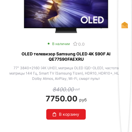
0.0
В наличии
OLED телевизор Samsung OLED 4K S90F AI
QE77S90FAEXRU
77" 3840x2160 (4K UHD), матрица OLED (QD-OLED), частота
матрицы 144 Гц, Smart TV (Samsung Tizen), HDR10, HDR10+, HLG,
Dolby Atmos, AirPlay, Wi-Fi, смарт пульт
8400.00
руб
7750.00
руб
В корзину