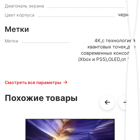
77"
Диагональ экрана
черный
Цвет корпуса
Метки
4K,с технологией
Метки
квантовых точек,для
современных консолей
(Xbox и PS5),OLED,от 120
Гц
Смотреть все параметры
Похожие товары