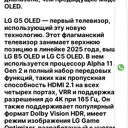
OLED.
LG G5 OLED — первый телевизор,
использующий эту новую
технологию.
Этот флагманский
телевизор занимает верхнюю
позицию в линейке 2025 года, выше
LG B5 OLED и LG C5 OLED.
В нем
используется процессор Alpha 11 AI
Gen 2 и полный набор передовых
функций, таких как пропускная
способность HDMI 2.1 на всех
четырех портах, VRR и поддержка
разрешения до 4K при 165 Гц.
Он
также поддерживает популярный
формат Dolby Vision HDR, имеет
режим изображения LG Game
Optimizer, разработанный с учетом