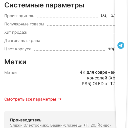
Системные параметры
LG,Польша
Производитель
Да
Популярные товары
да
Хит продаж
65"
Диагональ экрана
черный
Цвет корпуса
Метки
4K,для современных
Метки
консолей (Xbox и
PS5),OLED,от 120 Гц
Смотреть все параметры
Производитель
Элджи Электроникс. Башни-близнецы ЛГ, 20, Йоидо-