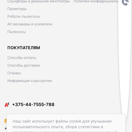
Саундбары и домашние кинотеатры
Политика конфиденциальности
Проекторы
Роботы-пылесосы
AV-ресиверы и усилители
Пылесосы
ПОКУПАТЕЛЯМ
Способы оплаты
Способы доставки
Отзывы
Информация о рассрочке
​​+375-44-7555-788
Amediacon@gmail.com
Наш сайт использует файлы cookie для улучшения
пользовательского опыта, сбора статистики и
+375-29-586-23-00