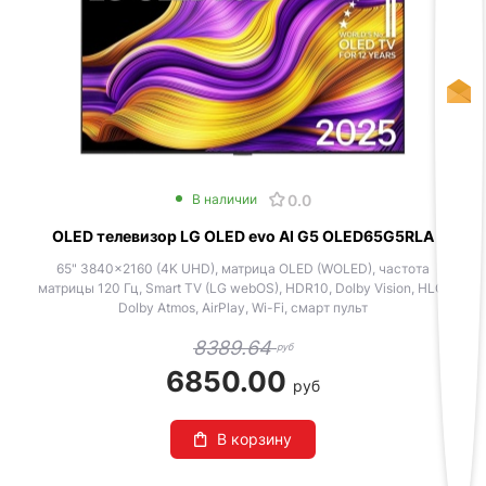
0.0
В наличии
OLED телевизор LG OLED evo AI G5 OLED65G5RLA
65" 3840x2160 (4K UHD), матрица OLED (WOLED), частота
матрицы 120 Гц, Smart TV (LG webOS), HDR10, Dolby Vision, HLG,
Dolby Atmos, AirPlay, Wi-Fi, смарт пульт
8389.64
руб
6850.00
руб
В корзину