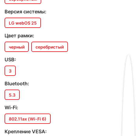
Версия системы:
LG webOS 25
Цвет рамки:
черный
серебристый
USB:
3
Bluetooth:
5.3
Wi-Fi:
802.11ax (Wi-Fi 6)
Крепление VESA: