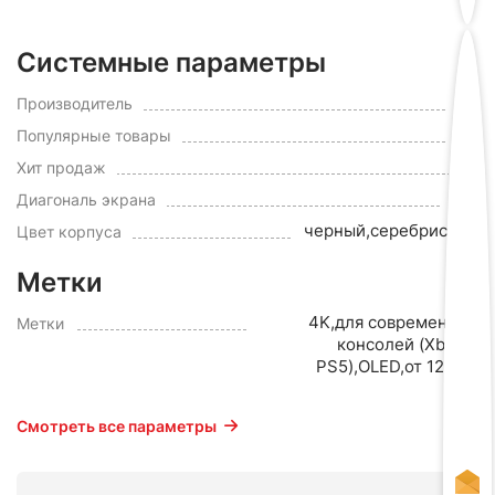
Системные параметры
LG
Производитель
Да
Популярные товары
да
Хит продаж
48"
Диагональ экрана
черный,серебристый
Цвет корпуса
Метки
4K,для современных
Метки
консолей (Xbox и
PS5),OLED,от 120 Гц
Смотреть все параметры