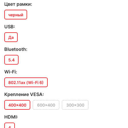
Цвет рамки:
черный
USB:
Да
Bluetooth:
5.4
Wi-Fi:
802.11ax (Wi-Fi 6)
Крепление VESA:
400x400
600x400
300x300
HDMI:
4