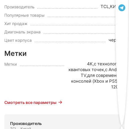
TCL,КИТАЙ
Производитель
Да
Популярные товары
да
Хит продаж
75"
Диагональ экрана
черный
Цвет корпуса
Метки
4K,с технологией
Метки
квантовых точек,с Android
TV,для современных
консолей (Xbox и PS5),от
120 Гц
Смотреть все параметры
Производитель
TCL , Китай