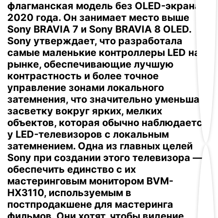
флагманская модель без OLED-экрана с
2020 года. Он занимает место выше
Sony BRAVIA 7 и Sony BRAVIA 8 OLED.
Sony утверждает, что разработала
самые маленькие контроллеры LED на
рынке, обеспечивающие лучшую
контрастность и более точное
управление зонами локального
затемнения, что значительно уменьшает
засветку вокруг ярких, мелких
объектов, которая обычно наблюдается
у LED-телевизоров с локальным
затемнением.
Одна из главных целей
Sony при создании этого телевизора —
обеспечить единство с их
мастеринговым монитором BVM-
HX3110, используемым в
постпродакшене для мастеринга
фильмов.
Они хотят, чтобы видение