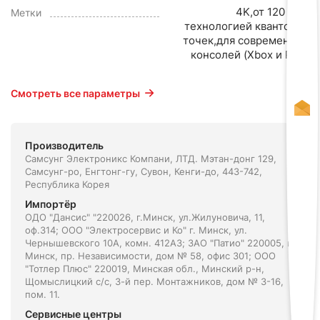
4K,от 120 Гц,с
Метки
технологией квантовых
точек,для современных
консолей (Xbox и PS5)
Смотреть все параметры
Производитель
Самсунг Электроникс Компани, ЛТД. Мэтан-донг 129,
Самсунг-ро, Енгтонг-гу, Сувон, Кенги-до, 443-742,
Республика Корея
Импортёр
ОДО "Дансис" "220026, г.Минск, ул.Жилуновича, 11,
оф.314; ООО "Электросервис и Ко" г. Минск, ул.
Чернышевского 10А, комн. 412А3; ЗАО "Патио" 220005, г.
Минск, пр. Независимости, дом № 58, офис 301; ООО
"Тотлер Плюс" 220019, Минская обл., Минский р-н,
Щомыслицкий с/с, 3-й пер. Монтажников, дом № 3-16,
пом. 11.
Сервисные центры