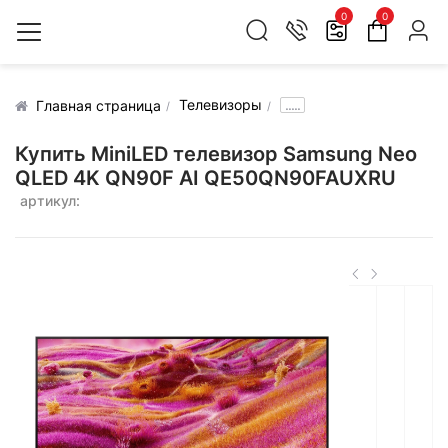
0
0
Телевизоры
.....
Главная страница
Купить MiniLED телевизор Samsung Neo
QLED 4K QN90F AI QE50QN90FAUXRU
артикул: