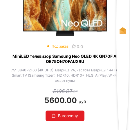
0.0
Под заказ
MiniLED телевизор Samsung Neo QLED 4K QN70F AI
QE75QN70FAUXRU
75" 3840x2160 (4K UHD), матрица VA, частота матрицы 144 Гц,
Smart TV (Samsung Tizen), HDR10, HDR10+, HLG, AirPlay, Wi-Fi,
смарт пульт
5196.97
руб
5600.00
руб
В корзину