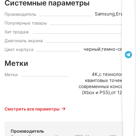
Системные параметры
Samsung,Египет
Производитель
Да
Популярные товары
да
Хит продаж
75"
Диагональ экрана
черный,темно-серый
Цвет корпуса
Метки
4K,с технологией
Метки
квантовых точек,для
современных консолей
(Xbox и PS5),от 120 Гц
Смотреть все параметры
Производитель