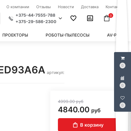
О компании
Отзывы
Новости
Доставка
Контакты
+375-44-7555-788
0
+375-29-586-2300
ПРОЕКТОРЫ
РОБОТЫ-ПЫЛЕСОСЫ
AV-РЕСИВЕ
0
QNED93A6A
артикул:
0
4999.00
руб
0
4840.00
руб
В корзину