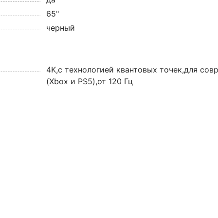
65"
черный
4K,с технологией квантовых точек,для сов
(Xbox и PS5),от 120 Гц