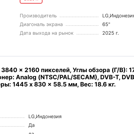
Производитель
LG,Индонези
Диагональ экрана
65"
Дата выхода на рынок
2025 г.
3840 x 2160 пикселей, Углы обзора (Г/В): 178 
тюнер: Analog (NTSC/PAL/SECAM), DVB-T, DVB
ы: 1445 x 830 x 58.5 мм, Вес: 18.6 кг.
LG,Индонезия
Да
да