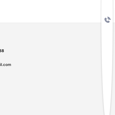
88
l.com