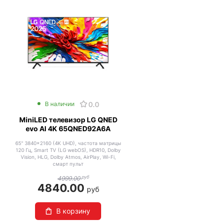
0.0
В наличии
MiniLED телевизор LG QNED
evo AI 4K 65QNED92A6A
65" 3840x2160 (4K UHD), частота матрицы
120 Гц, Smart TV (LG webOS), HDR10, Dolby
Vision, HLG, Dolby Atmos, AirPlay, Wi-Fi,
смарт пульт
руб
4999.00
4840.00
руб
В корзину