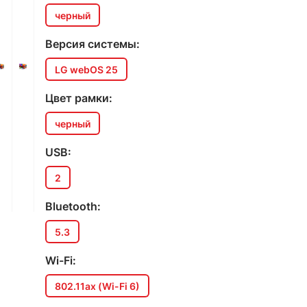
черный
Версия системы:
LG webOS 25
Цвет рамки:
черный
USB:
2
Bluetooth:
5.3
Wi-Fi:
802.11ax (Wi-Fi 6)