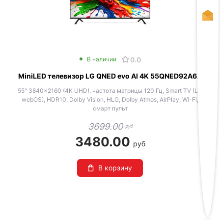
0.0
В наличии
MiniLED телевизор LG QNED evo AI 4K 55QNED92A6A
55" 3840x2160 (4K UHD), частота матрицы 120 Гц, Smart TV (LG
webOS), HDR10, Dolby Vision, HLG, Dolby Atmos, AirPlay, Wi-Fi,
смарт пульт
3699.00
руб
3480.00
руб
В корзину