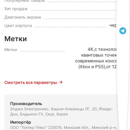
Популярные товары
да
Хит продаж
55"
Диагональ экрана
черный
Цвет корпуса
Метки
4K,с технологией
Метки
квантовых точек,для
современных консолей
(Xbox и PS5),от 120 Гц
Смотреть все параметры
Производитель
Элджи Электроникс. Башни-близнецы ЛГ, 20, Йоидо-
Дон, Ендынпо-ГУ, Сеул, Корея
Импортёр
ООО "Тотлер Плюс" 220019, Минская обл., Минский р-н,